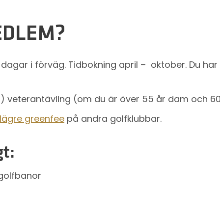
EDLEM?
 dagar i förväg. Tidbokning april – oktober. Du ha
 veterantävling (om du är över 55 år dam och 60 
lägre greenfee
på andra golfklubbar.
t:
golfbanor