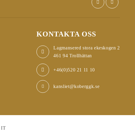
KONTAKTA OSS
Lagmansered stora ekeskogen 2
461 94 Trollhättan
+46(0)520 21 11 10
kansliet@koberggk.se
 IT