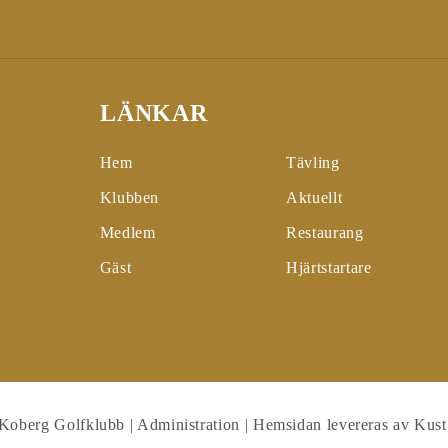
LÄNKAR
Hem
Tävling
Klubben
Aktuellt
Medlem
Restaurang
Gäst
Hjärtstartare
Koberg Golfklubb
|
Administration
|
Hemsidan levereras av Kust