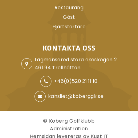
Restaurang
Gäst
Hjärtstartare
KONTAKTA OSS
Lagmansered stora ekeskogen 2
461 94 Trollhättan
+46(0)520 21 11 10
kansliet@koberggk.se
© Koberg Golfklubb
Administration
Hemsidan levereras av Kust IT