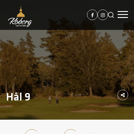
Hål 9
Sh