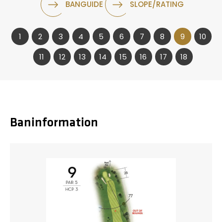
BANGUIDE
SLOPE/RATING
1
2
3
4
5
6
7
8
9
10
11
12
13
14
15
16
17
18
Baninformation