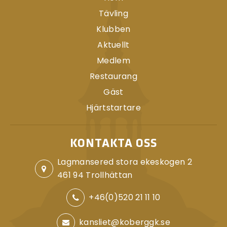
Tävling
Klubben
Aktuellt
Medlem
Restaurang
Gäst
Hjärtstartare
KONTAKTA OSS
Lagmansered stora ekeskogen 2
461 94 Trollhättan
+46(0)520 21 11 10
kansliet@koberggk.se